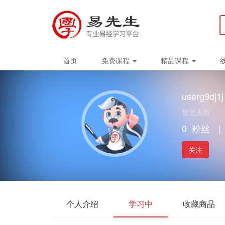
首页
免费课程
精品课程
userg9dj1j
暂无头衔
0
粉丝
｜
关注
个人介绍
学习中
收藏商品