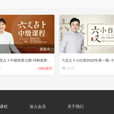
更新中
2025六爻占卜中级班第七期-付刚老师（☆）
7
1880易币
2197
课程
加入会员
关于我们