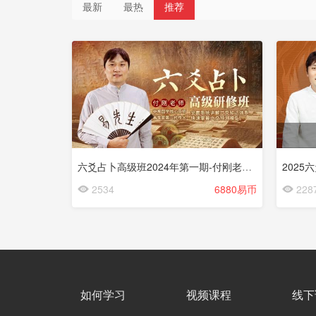
最新
最热
推荐
六爻占卜高级班2024年第一期-付刚老师（☆）
2534
6880易币
228
如何学习
视频课程
线下