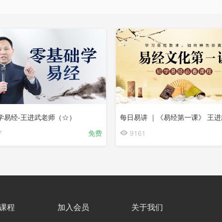
学易经-王进武老师（☆）
7
免费
9161
课程
加入会员
关于我们