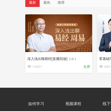
最新
最热
推荐
深入浅出聊易经[直播回放]（☆）
零基础
14301
免费
485
如何学习
视频课程
线下